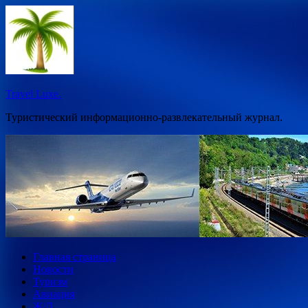
Перейти
к
содержимому
Travel Luxe.
Туристический информационно-развлекательный журнал.
Главная страница
Новости
Туризм
Авиация
Ж/Д