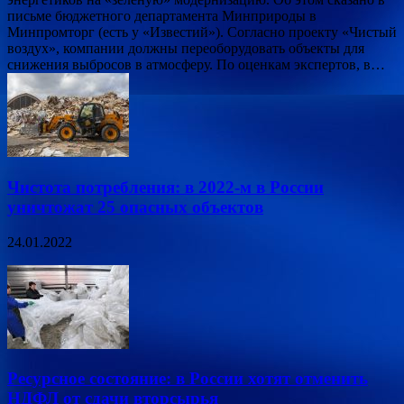
письме бюджетного департамента Минприроды в
Минпромторг (есть у «Известий»). Согласно проекту «Чистый
воздух», компании должны переоборудовать объекты для
снижения выбросов в атмосферу. По оценкам экспертов, в…
Чистота потребления: в 2022-м в России
уничтожат 25 опасных объектов
24.01.2022
Ресурсное состояние: в России хотят отменить
НДФЛ от сдачи вторсырья