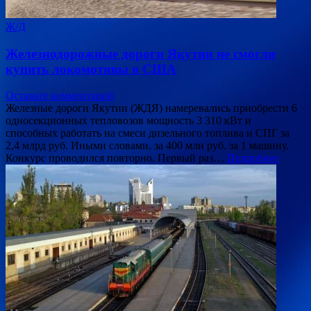
Ж/Д
Железнодорожные дороги Якутии не смогли
купить локомотивы в США
Оставьте комментарий
Железные дороги Якутии (ЖДЯ) намеревались приобрести 6
односекционных тепловозов мощность 3 310 кВт и
способных работать на смеси дизельного топлива и СПГ за
2,4 млрд руб. Иными словами, за 400 млн руб. за 1 машину.
Конкурс проводился повторно. Первый раз…
Подробнее