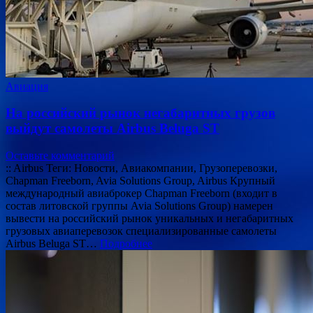
Авиация
На российский рынок негабаритных грузов
выйдут самолеты Airbus Beluga ST
Оставьте комментарий
:: Airbus Теги: Новости, Авиакомпании, Грузоперевозки,
Chapman Freeborn, Avia Solutions Group, Airbus Крупный
международный авиаброкер Chapman Freeborn (входит в
состав литовской группы Avia Solutions Group) намерен
вывести на российский рынок уникальных и негабаритных
грузовых авиаперевозок специализированные самолеты
Airbus Beluga ST…
Подробнее