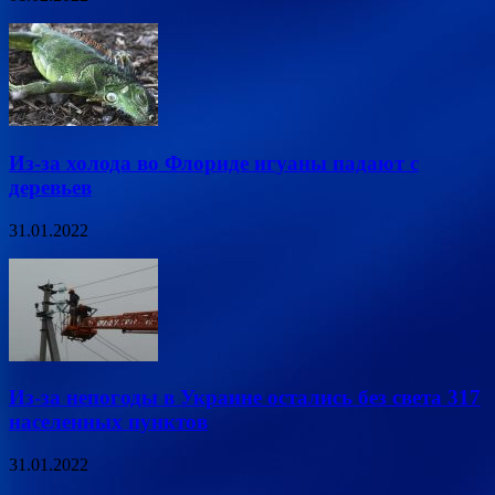
Из-за холода во Флориде игуаны падают с
деревьев
31.01.2022
Из-за непогоды в Украине остались без света 317
населенных пунктов
31.01.2022