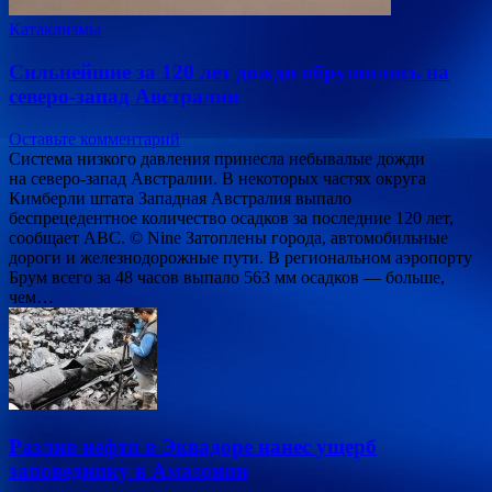
Катаклизмы
Сильнейшие за 120 лет дожди обрушились на
северо-запад Австралии
Оставьте комментарий
Система низкого давления принесла небывалые дожди
на северо-запад Австралии. В некоторых частях округа
Кимберли штата Западная Австралия выпало
беспрецедентное количество осадков за последние 120 лет,
сообщает ABC. © Nine Затоплены города, автомобильные
дороги и железнодорожные пути. В региональном аэропорту
Брум всего за 48 часов выпало 563 мм осадков — больше,
чем…
Разлив нефти в Эквадоре нанес ущерб
заповеднику в Амазонии