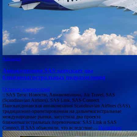
Авиация
Авиакомпания SAS запускает два
ближнемагистральных подразделения
Оставьте комментарий
:: SAS Теги: Новости, Авиакомпании, Air Travel, SAS
(Scandinavian Airlines), SAS Link, SAS Connect
Панскандинавская авиакомпания Scandinavian Airlines (SAS),
традиционно ориентированная на дальнемагистральные
международные рынки, запустила два проекта
ближнемагистральных перевозчиков: SAS Link и SAS
Connect. В SAS объяснили, что вследствие…
Подробнее