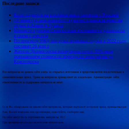
Последние записи
Кипр надеется на возобновление чартеров с Россией
«У меня тут шок-контент»: турагент сравнила цены на
отдых в Анапе и Турции
Министр туризма Ставрополья отстранен от должности
в связи с арестом
По прогнозу РЖД погрузка зерновых грузов в 2022 году
составит 26 млн т
Жители Дивногорска возмущены почти 50%-ным
повышением стоимости проезда на электричке до
Красноярска
Все материалы на данном сайте взяты из открытых источников и предоставляются исключительно в
ознакомительных целях. Права на материалы принадлежат их владельцам. Администрация сайта
ответственности за содержание материала не несет.
Если Вы обнаружили на нашем сайте материалы, которые нарушают авторские права, принадлежащие
Вам, Вашей компании или организации, пожалуйста, сообщите нам.
На сайте могут быть опубликованы материалы 18+!
При цитировании ссылка на источник обязательна.