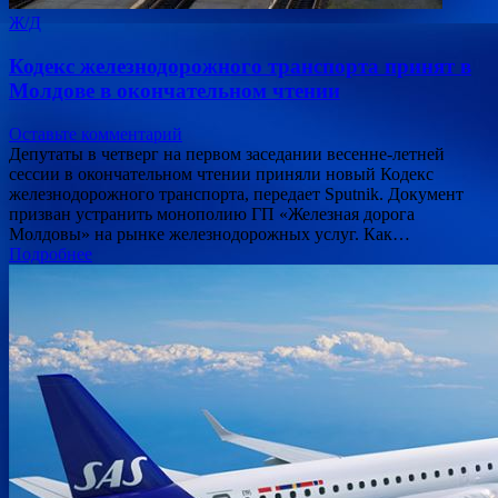
Ж/Д
Кодекс железнодорожного транспорта принят в
Молдове в окончательном чтении
Оставьте комментарий
Депутаты в четверг на первом заседании весенне-летней
сессии в окончательном чтении приняли новый Кодекс
железнодорожного транспорта, передает Sputnik. Документ
призван устранить монополию ГП «Железная дорога
Молдовы» на рынке железнодорожных услуг. Как…
Подробнее