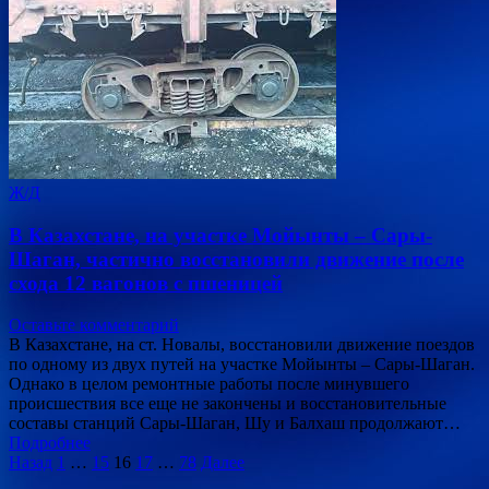
Ж/Д
В Казахстане, на участке Мойынты – Сары-
Шаган, частично восстановили движение после
схода 12 вагонов с пшеницей
Оставьте комментарий
В Казахстане, на ст. Новалы, восстановили движение поездов
по одному из двух путей на участке Мойынты – Сары-Шаган.
Однако в целом ремонтные работы после минувшего
происшествия все еще не закончены и восстановительные
составы станций Сары-Шаган, Шу и Балхаш продолжают…
Подробнее
Пагинация
Назад
1
…
15
16
17
…
78
Далее