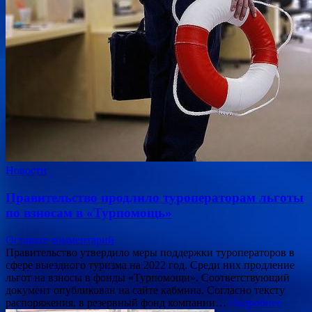
Новости
Правительство продлило туроператорам льготы
по взносам в «Турпомощь»
Оставьте комментарий
Правительство утвердило меры поддержки туроператоров в
сфере выездного туризма на 2022 год. Среди них продление
льгот на взносы в фонды «Турпомощи». Соответствующий
документ опубликован на сайте кабмина. Согласно тексту
распоряжения, в резервный фонд компании…
Подробнее