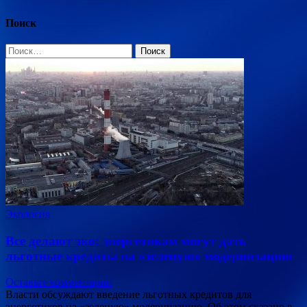
записей
Поиск
Найти:
Экология
Все делают эко: энергетикам могут дать
льготные кредиты на «зеленую» модернизацию
Оставьте комментарий
Власти обсуждают введение льготных кредитов для
энергетиков на «зеленую» модернизацию. Об этом сказано в