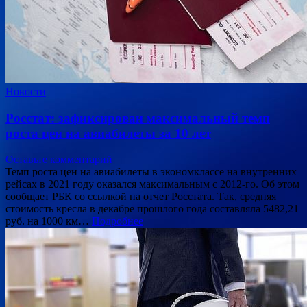
Новости
Росстат: зафиксирован максимальный темп
роста цен на авиабилеты за 10 лет
Оставьте комментарий
Темп роста цен на авиабилеты в экономклассе на внутренних
рейсах в 2021 году оказался максимальным с 2012-го. Об этом
сообщает РБК со ссылкой на отчет Росстата. Так, средняя
стоимость кресла в декабре прошлого года составляла 5482,21
руб. на 1000 км…
Подробнее