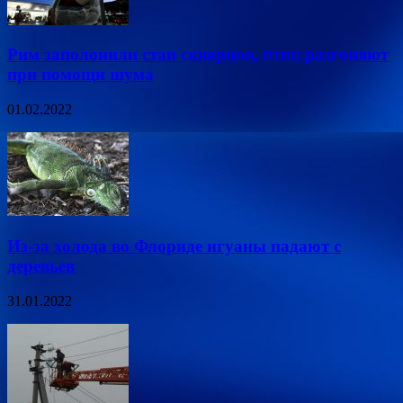
Рим заполонили стаи скворцов, птиц разгоняют
при помощи шума
01.02.2022
Из-за холода во Флориде игуаны падают с
деревьев
31.01.2022