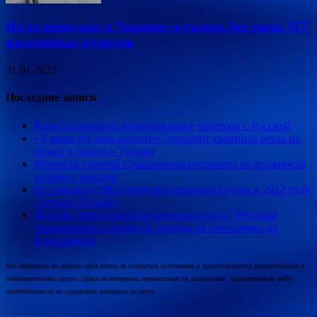
Из-за непогоды в Украине остались без света 317
населенных пунктов
31.01.2022
Последние записи
Кипр надеется на возобновление чартеров с Россией
«У меня тут шок-контент»: турагент сравнила цены на
отдых в Анапе и Турции
Министр туризма Ставрополья отстранен от должности
в связи с арестом
По прогнозу РЖД погрузка зерновых грузов в 2022 году
составит 26 млн т
Жители Дивногорска возмущены почти 50%-ным
повышением стоимости проезда на электричке до
Красноярска
Все материалы на данном сайте взяты из открытых источников и предоставляются исключительно в
ознакомительных целях. Права на материалы принадлежат их владельцам. Администрация сайта
ответственности за содержание материала не несет.