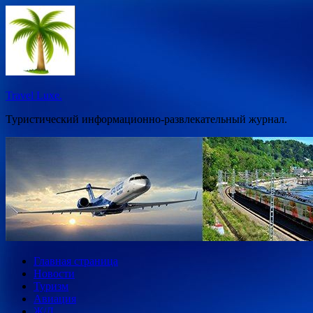
Перейти
к
содержимому
Travel Luxe.
Туристический информационно-развлекательный журнал.
Главная страница
Новости
Туризм
Авиация
Ж/Д