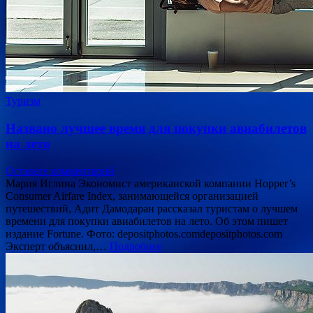
Туризм
Названо лучшее время для покупки авиабилетов
на лето
Оставьте комментарий
Мария Иглина Экономист американской компании Hopper’s
Consumer Airfare Index, занимающейся организацией
путешествий, Адит Дамодаран рассказал туристам о лучшем
времени для покупки авиабилетов на лето. Об этом пишет
издание Fortune. Фото: depositphotos.comdepositphotos.com
Эксперт объяснил,…
Подробнее