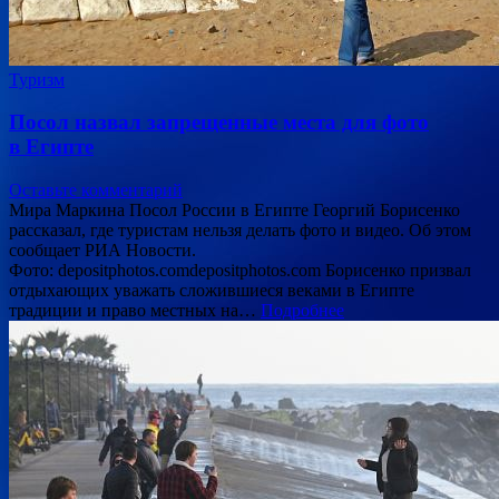
Туризм
Посол назвал запрещенные места для фото
в Египте
Оставьте комментарий
Мира Маркина Посол России в Египте Георгий Борисенко
рассказал, где туристам нельзя делать фото и видео. Об этом
сообщает РИА Новости.
Фото: depositphotos.comdepositphotos.com Борисенко призвал
отдыхающих уважать сложившиеся веками в Египте
традиции и право местных на…
Подробнее