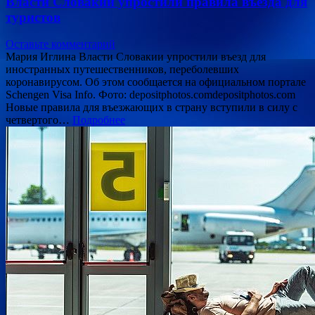
Власти Словакии упростили правила въезда для
туристов
Оставьте комментарий
Мария Иглина Власти Словакии упростили въезд для
иностранных путешественников, переболевших
коронавирусом. Об этом сообщается на официальном портале
Schengen Visa Info. Фото: depositphotos.comdepositphotos.com
Новые правила для въезжающих в страну вступили в силу с
четвертого…
Подробнее