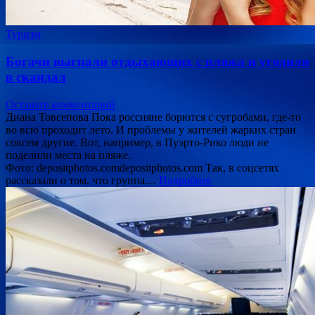
Туризм
Богачи выгнали отдыхающих с пляжа и угодили
в скандал
Оставьте комментарий
Диана Товсепова Пока россияне борются с сугробами, где-то
во всю проходит лето. И проблемы у жителей жарких стран
совсем другие. Вот, например, в Пуэрто-Рико люди не
поделили места на пляже.
Фото: depositphotos.comdepositphotos.com Так, в соцсетях
рассказали о том, что группа…
Подробнее