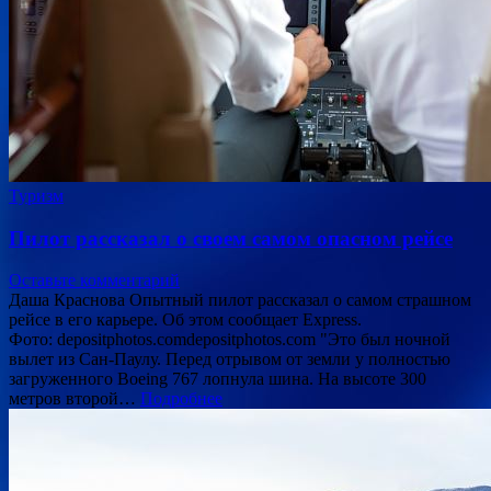
Туризм
Пилот рассказал о своем самом опасном рейсе
Оставьте комментарий
Даша Краснова Опытный пилот рассказал о самом страшном
рейсе в его карьере. Об этом сообщает Express.
Фото: depositphotos.comdepositphotos.com "Это был ночной
вылет из Сан-Паулу. Перед отрывом от земли у полностью
загруженного Boeing 767 лопнула шина. На высоте 300
метров второй…
Подробнее