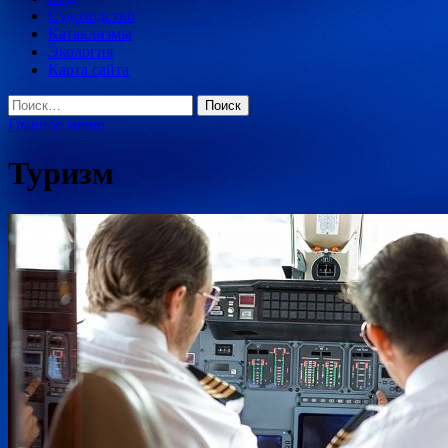
Судоходство
Катаклизмы
Экология
Карта сайта
Найти:
Главное меню
Туризм