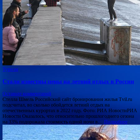
Туризм
Стали известны цены на летний отдых в России
Оставьте комментарий
Стелла Шмель Российский сайт бронирования жилья Tvil.ru
подсчитал, во сколько обойдется летний отдых на
отечественных курортах в 2022 году. Фото: РИА НовостиРИА
Новости Оказалось, что относительно прошлогоднего сезона
на 33% подорожала стоимость одной ночи в…
Подробнее