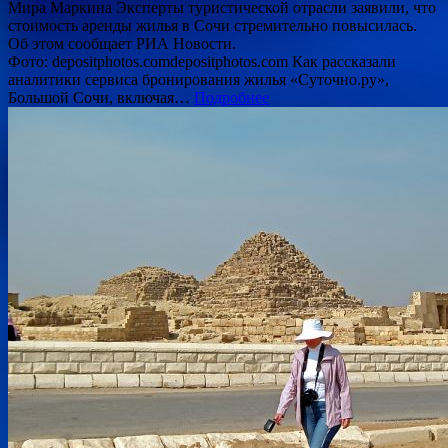
Мира Маркина Эксперты туристической отрасли заявили, что
стоимость аренды жилья в Сочи стремительно повысилась.
Об этом сообщает РИА Новости.
Фото: depositphotos.comdepositphotos.com Как рассказали
аналитики сервиса бронирования жилья «Суточно.ру»,
Большой Сочи, включая…
Подробнее