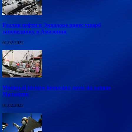
Разлив нефти в Эквадоре нанес ущерб
заповеднику в Амазонии
01.02.2022
Мощный шторм повредил дома на западе
Малайзии
01.02.2022