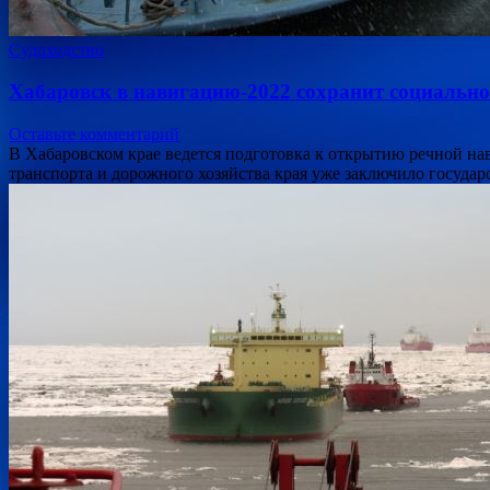
Судоходство
Хабаровск в навигацию-2022 сохранит социальн
Оставьте комментарий
В Хабаровском крае ведется подготовка к открытию речной на
транспорта и дорожного хозяйства края уже заключило госуда