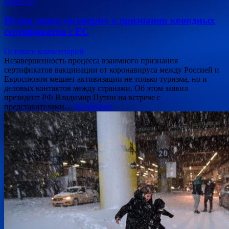
Новости
Путин снова заговорил о признании ковидных
сертификатов с ЕС
Оставьте комментарий
Незавершенность процесса взаимного признания
сертификатов вакцинации от коронавируса между Россией и
Евросоюзом мешает активизации не только туризма, но и
деловых контактов между странами. Об этом заявил
президент РФ Владимир Путин на встрече с
представителями…
Подробнее