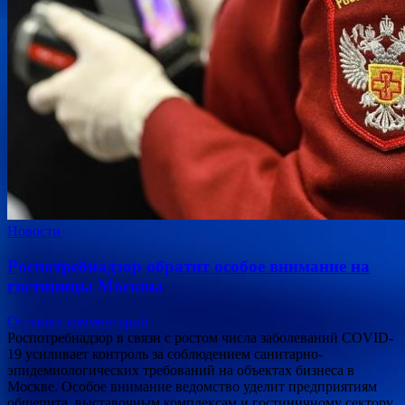
Новости
Роспотребнадзор обратит особое внимание на
гостиницы Москвы
Оставьте комментарий
Роспотребнадзор в связи с ростом числа заболеваний COVID-
19 усиливает контроль за соблюдением санитарно-
эпидемиологических требований на объектах бизнеса в
Москве. Особое внимание ведомство уделит предприятиям
общепита, выставочным комплексам и гостиничному сектору.