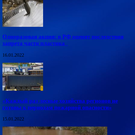
Одноразовая акция: в РФ оценят последствия
запрета части пластика
16.01.2022
«Каждый раз лесные хозяйства регионов не
готовы к периодам пожарной опасности»
15.01.2022