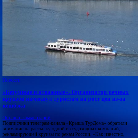
Новости
«Безумные и отважные». Организатор речных
круизов намекнул туристам на рост цен из-за
кешбэка
Оставьте комментарий
Подписчики телеграм-канала «Крыша ТурДома» обратили
внимание на рассылку одной из судоходных компаний,
рекламирующей круизы по рекам России. «Как известно,