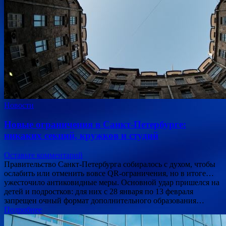
Новости
Новые ограничения в Санкт-Петербурге:
никаких секций, кружков и студий
Оставьте комментарий
Правительство Санкт-Петербурга собиралось с духом, чтобы
ослабить или отменить вовсе QR-ограничения, но в итоге…
ужесточило антиковидные меры. Основной удар пришелся на
детей и подростков: для них с 28 января по 13 февраля
запрещен очный формат дополнительного образования…
Подробнее