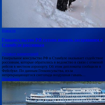
Новости
Генконсульство РФ готово помочь застрявшим в
Стамбуле россиянам
Оставьте комментарий
Генеральное консульство РФ в Стамбуле оказывает содействие
россиянам, которые обратились в ведомство в связи с отменой
рейсов в местном аэропорту. Об этом дипломаты сообщили в
Фейсбуке. По данным Генконсульства, из-за
непрекращающегося снегопада воздушная гавань…
Подробнее