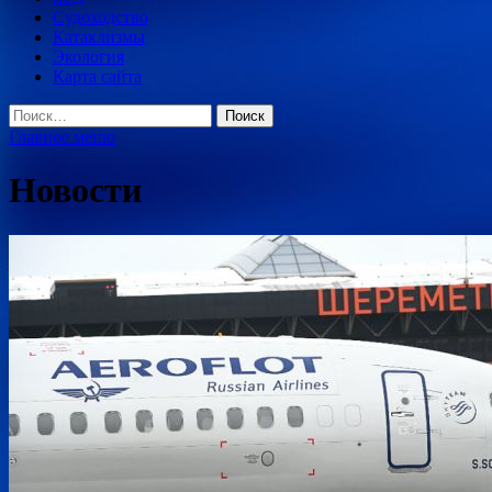
Судоходство
Катаклизмы
Экология
Карта сайта
Найти:
Главное меню
Новости