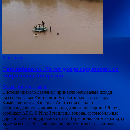
Катаклизмы
Сильнейшие за 120 лет дожди обрушились на
северо-запад Австралии
Оставьте комментарий
Система низкого давления принесла небывалые дожди
на северо-запад Австралии. В некоторых частях округа
Кимберли штата Западная Австралия выпало
беспрецедентное количество осадков за последние 120 лет,
сообщает ABC. © Nine Затоплены города, автомобильные
дороги и железнодорожные пути. В региональном аэропорту
Брум всего за 48 часов выпало 563 мм осадков — больше,
чем…