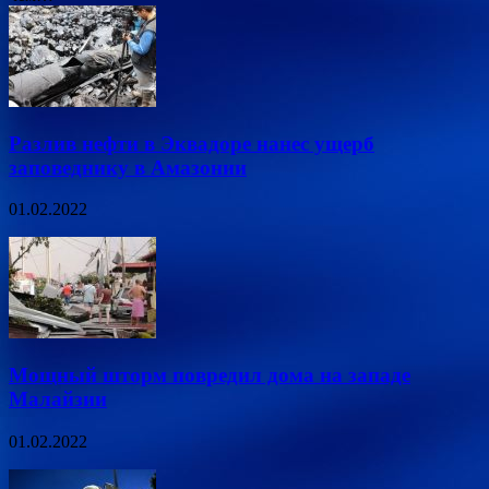
Разлив нефти в Эквадоре нанес ущерб
заповеднику в Амазонии
01.02.2022
Мощный шторм повредил дома на западе
Малайзии
01.02.2022