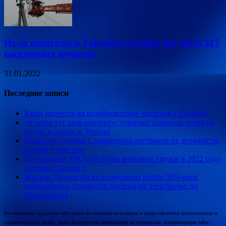
Из-за непогоды в Украине остались без света 317
населенных пунктов
31.01.2022
Последние записи
Кипр надеется на возобновление чартеров с Россией
«У меня тут шок-контент»: турагент сравнила цены на
отдых в Анапе и Турции
Министр туризма Ставрополья отстранен от должности
в связи с арестом
По прогнозу РЖД погрузка зерновых грузов в 2022 году
составит 26 млн т
Жители Дивногорска возмущены почти 50%-ным
повышением стоимости проезда на электричке до
Красноярска
Все материалы на данном сайте взяты из открытых источников и предоставляются исключительно в
ознакомительных целях. Права на материалы принадлежат их владельцам. Администрация сайта