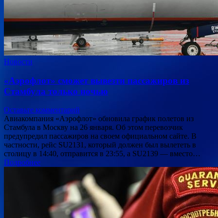
Новости
«Аэрофлот» сможет вывезти пассажиров из
Стамбула только ночью
Оставьте комментарий
Авиакомпания «Аэрофлот» обновила график полетов из
Стамбула в Москву на 26 января. Об этом перевозчик
предупредил пассажиров на своем официальном сайте. В
частности, рейс SU2131, который должен был вылететь в
столицу в 14:40, отправится в 23:55, а SU2139 — вместо…
Подробнее