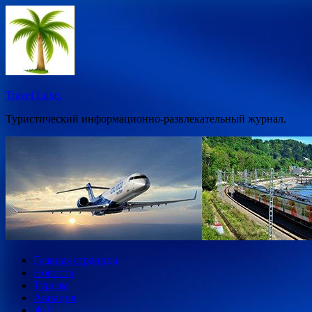
Перейти
к
содержимому
Travel Luxe.
Туристический информационно-развлекательный журнал.
Главная страница
Новости
Туризм
Авиация
Ж/Д