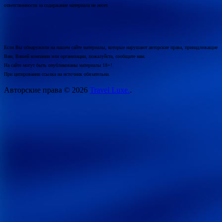
ответственности за содержание материала не несет.
Если Вы обнаружили на нашем сайте материалы, которые нарушают авторские права, принадлежащие
Вам, Вашей компании или организации, пожалуйста, сообщите нам.
На сайте могут быть опубликованы материалы 18+!
При цитировании ссылка на источник обязательна.
Авторские права © 2026
Travel Luxe.
.