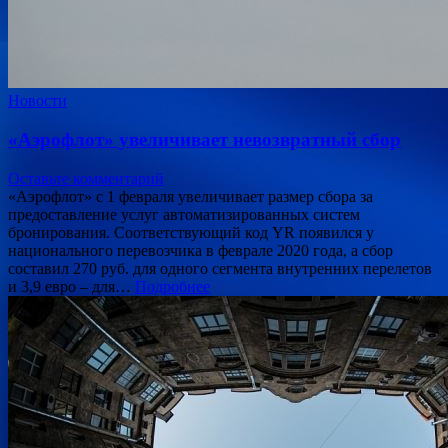
Новости
«Аэрофлот» увеличивает невозвратный сбор
Оставьте комментарий
«Аэрофлот» с 1 февраля увеличивает размер сбора за
предоставление услуг автоматизированных систем
бронирования. Соответствующий код YR появился у
национального перевозчика в феврале 2020 года, а сбор
составил 270 руб. для одного сегмента внутренних перелетов
и 3,9 евро – для…
Подробнее