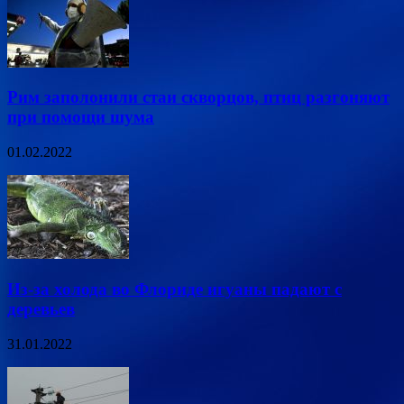
Рим заполонили стаи скворцов, птиц разгоняют
при помощи шума
01.02.2022
Из-за холода во Флориде игуаны падают с
деревьев
31.01.2022