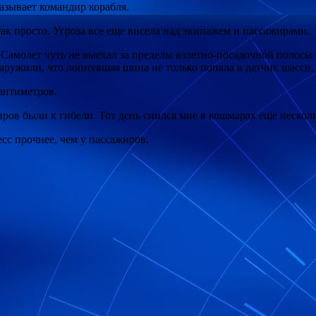
азывает командир корабля.
к просто. Угроза все еще висела над экипажем и пассажирами.
молет чуть не выехал за пределы взлетно-посадочной полосы — 
ружили, что лопнувшая шина не только попала в датчик шасси, 
сантиметров.
иров были к гибели. Тот день снился мне в кошмарах еще несколь
сс прочнее, чем у пассажиров.