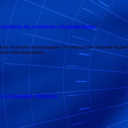
е кредиты на «зеленую» модернизацию
ов на «зеленую» модернизацию. Об этом сказано в письме бюдж
олжны переоборудовать …
ат 25 опасных объектов