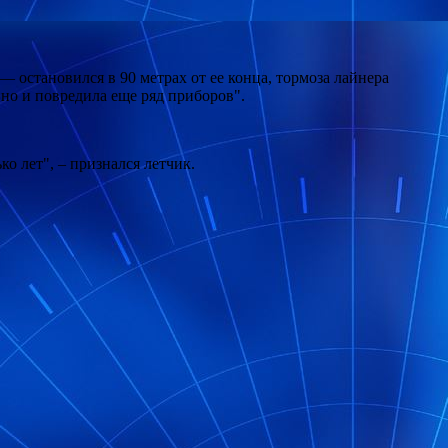
остановился в 90 метрах от ее конца, тормоза лайнера
но и повредила еще ряд приборов".
ко лет", – признался летчик.