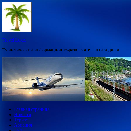
Перейти
к
содержимому
Travel Luxe.
Туристический информационно-развлекательный журнал.
Главная страница
Новости
Туризм
Авиация
Ж/Д