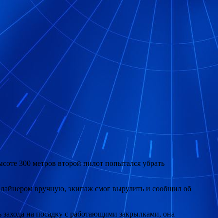
ысоте 300 метров второй пилот
попытался убрать
я лайнером вручную, экипаж смог вырулить и сообщил об
ь захода на посадку с работающими закрылками, она