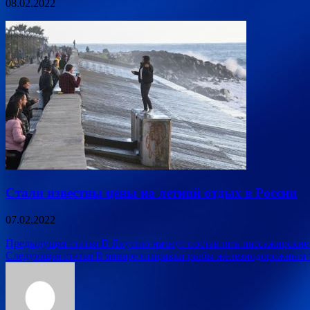
08.02.2022
Стали известны цены на летний отдых в России
07.02.2022
Навигация
Предыдущая статья
В Якутию начнут поставлять пассажирские
Следующая статья
В январе отправки рыбы железнодорожным т
по
записям