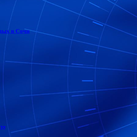
дых в Сочи
те