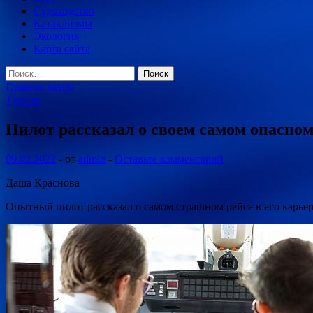
Судоходство
Катаклизмы
Экология
Карта сайта
Найти:
Главное меню
Туризм
Пилот рассказал о своем самом опасном
09.02.2022
-
от
admin
-
Оставьте комментарий
Даша Краснова
Опытный пилот рассказал о самом страшном рейсе в его карьере