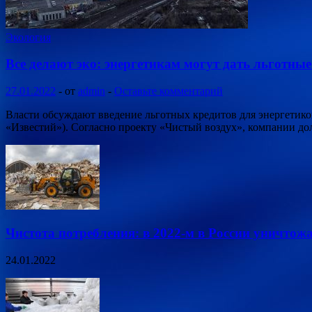
Экология
Все делают эко: энергетикам могут дать льготны
27.01.2022
-
от
admin
-
Оставьте комментарий
Власти обсуждают введение льготных кредитов для энергетик
«Известий»). Согласно проекту «Чистый воздух», компании д
Чистота потребления: в 2022-м в России уничтож
24.01.2022