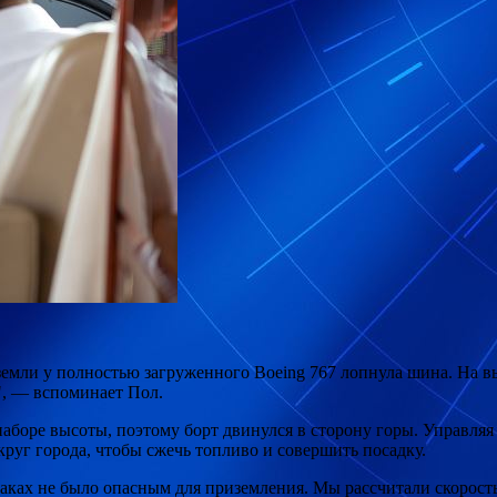
земли у полностью загруженного Boeing 767 лопнула шина. На в
ы", — вспоминает Пол.
наборе высоты, поэтому борт двинулся в сторону горы. Управля
руг города, чтобы сжечь топливо и совершить посадку.
баках не было опасным для приземления. Мы рассчитали скорост