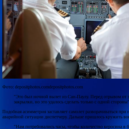
Фото: depositphotos.comdepositphotos.com
"Это был ночной вылет из Сан-Паулу. Перед отрывом от 
закрылки, но это удалось сделать только с одной сторон
Подобная асимметрия заставляет самолет разворачиваться при 
аварийной ситуации диспетчеру. Дальше пришлось кружить вок
"Нам потребовались часы, чтобы количество керосина в 