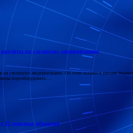
е кредиты на «зеленую» модернизацию
ов на «зеленую» модернизацию. Об этом сказано в письме бюдж
олжны переоборудовать …
ат 25 опасных объектов