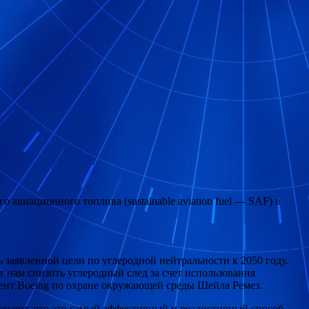
авиационного топлива (sustainable aviation fuel — SAF) в
 заявленной цели по углеродной нейтральности к 2050 году.
 нам снизить углеродный след за счет использования
дент Boeing по охране окружающей среды Шейла Ремез.
изнают, что это самый эффективный и реалистичный способ