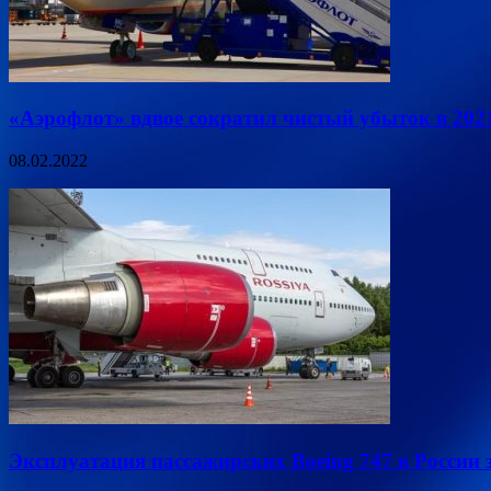
«Аэрофлот» вдвое сократил чистый убыток в 202
08.02.2022
Эксплуатация пассажирских Boeing 747 в России 