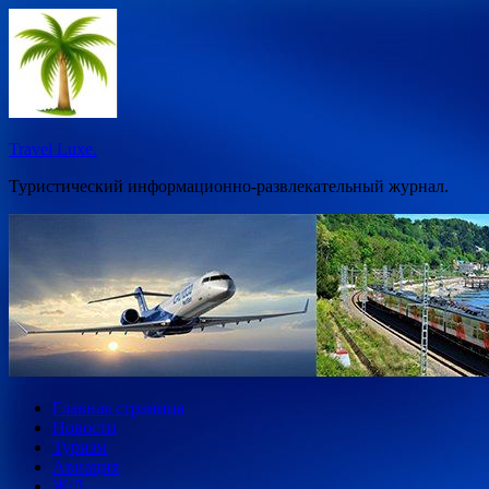
Перейти
к
содержимому
Travel Luxe.
Туристический информационно-развлекательный журнал.
Главная страница
Новости
Туризм
Авиация
Ж/Д