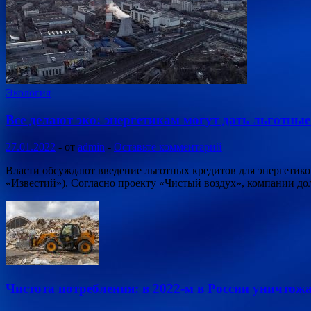
Экология
Все делают эко: энергетикам могут дать льготны
27.01.2022
-
от
admin
-
Оставьте комментарий
Власти обсуждают введение льготных кредитов для энергетик
«Известий»). Согласно проекту «Чистый воздух», компании д
Чистота потребления: в 2022-м в России уничтож