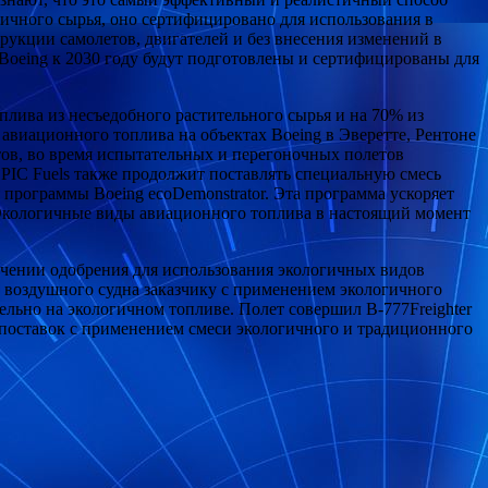
личного сырья, оно сертифицировано для использования в
укции самолетов, двигателей и без внесения изменений в
 Boeing к 2030 году будут подготовлены и сертифицированы для
оплива из несъедобного растительного сырья и на 70% из
виационного топлива на объектах Boeing в Эверетте, Рентоне
ов, во время испытательных и перегоночных полетов
 EPIC Fuels также продолжит поставлять специальную смесь
 программы Boeing ecoDemonstrator. Эта программа ускоряет
 Экологичные виды авиационного топлива в настоящий момент
лучении одобрения для использования экологичных видов
и воздушного судна заказчику с применением экологичного
ельно на экологичном топливе. Полет совершил B-777Freighter
 поставок с применением смеси экологичного и традиционного