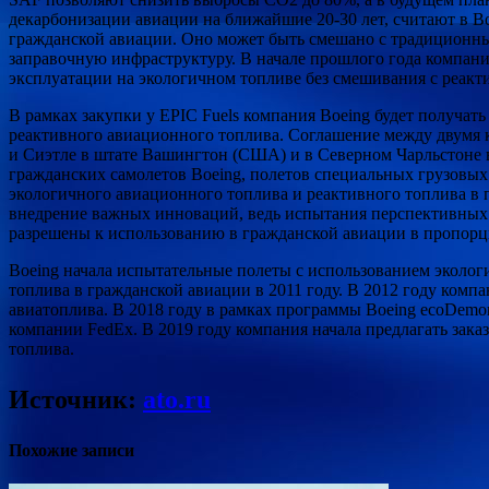
декарбонизации авиации на ближайшие 20-30 лет, считают в B
гражданской авиации. Оно может быть смешано с традиционны
заправочную инфраструктуру. В начале прошлого года компания
эксплуатации на экологичном топливе без смешивания с реак
В рамках закупки у EPIC Fuels компания Boeing будет получать
реактивного авиационного топлива. Соглашение между двумя к
и Сиэтле в штате Вашингтон (США) и в Северном Чарльстоне 
гражданских самолетов Boeing, полетов специальных грузовых с
экологичного авиационного топлива и реактивного топлива в п
внедрение важных инноваций, ведь испытания перспективных т
разрешены к использованию в гражданской авиации в пропорц
Boeing начала испытательные полеты с использованием эколог
топлива в гражданской авиации в 2011 году. В 2012 году ком
авиатоплива. В 2018 году в рамках программы Boeing ecoDemon
компании FedEx. В 2019 году компания начала предлагать зак
топлива.
Источник:
ato.ru
Похожие записи