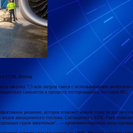
 и ГСМ, Boeing
а закупку 7,5 млн литров смеси с использованием экологичного 
ражданских самолетов в процессе тестирования и поставок ВС.
ффективное решение, которое поможет нашей отрасли достигнуть
видов авиационного топлива. Соглашение с EPIC Fuels поможет
воздушных судов заказчикам", — прокомментировала вице-прези
ируется довести этот показатель до 100%. Многие эксперты пр