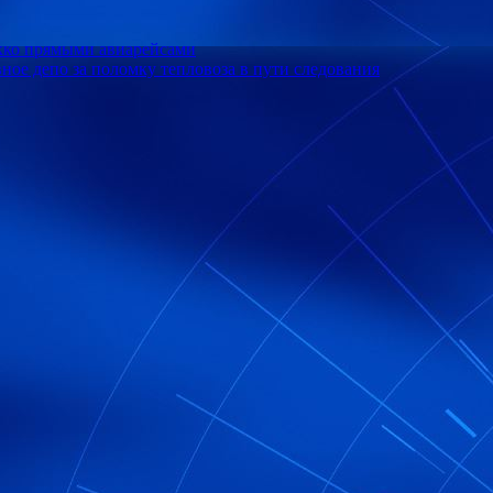
окко прямыми авиарейсами
ое депо за поломку тепловоза в пути следования