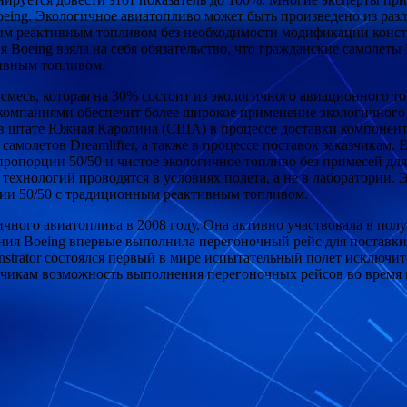
oeing. Экологичное авиатопливо может быть произведено из раз
м реактивным топливом без необходимости модификации констр
 Boeing взяла на себя обязательство, что гражданские самолеты
тивным топливом.
 смесь, которая на 30% состоит из экологичного авиационного т
омпаниями обеспечит более широкое применение экологичного а
в штате Южная Каролина (США) в процессе доставки компонент
амолетов Dreamlifter, а также в процессе поставок заказчикам.
ропорции 50/50 и чистое экологичное топливо без примесей для
ехнологий проводятся в условиях полета, а не в лаборатории.
ии 50/50 с традиционным реактивным топливом.
ичного авиатоплива в 2008 году. Она активно участвовала в по
пания Boeing впервые выполнила перегоночный рейс для поставк
strator состоялся первый в мире испытательный полет исключит
азчикам возможность выполнения перегоночных рейсов во время