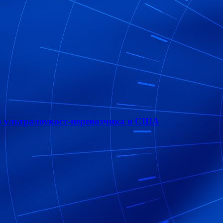
о ультралоукост-перевозчика в США