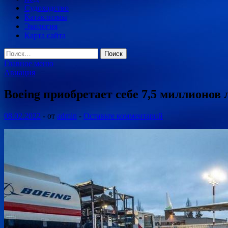
Судоходство
Катаклизмы
Экология
Карта сайта
Найти:
Главное меню
Авиация
Boeing приобретает себе 7,5 миллионов
08.02.2022
-
от
admin
-
Оставьте комментарий