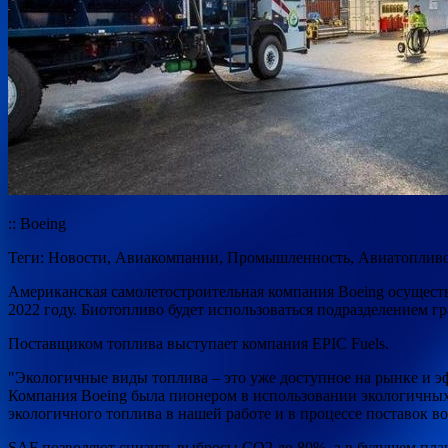
:: Boeing
Теги: Новости, Авиакомпании, Промышленность, Авиатопливо
Американская самолетостроительная компания Boeing осуществил
2022 году. Биотопливо будет использоваться подразделением г
Поставщиком топлива выступает компания EPIC Fuels.
"Экологичные виды топлива – это уже доступное на рынке и э
Компания Boeing была пионером в использовании экологичных 
экологичного топлива в нашей работе и в процессе поставок 
SAF позволяют снизить выбросы CO2 до 80%, а в будущем план