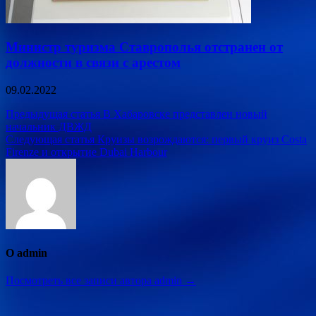
Министр туризма Ставрополья отстранен от
должности в связи с арестом
09.02.2022
Навигация
Предыдущая статья
В Хабаровске представлен новый
начальник ДВЖД
по
Следующая статья
Круизы возрождаются: первый круиз Costa
записям
Firenze и открытие Dubai Harbour
О admin
Посмотреть все записи автора admin →