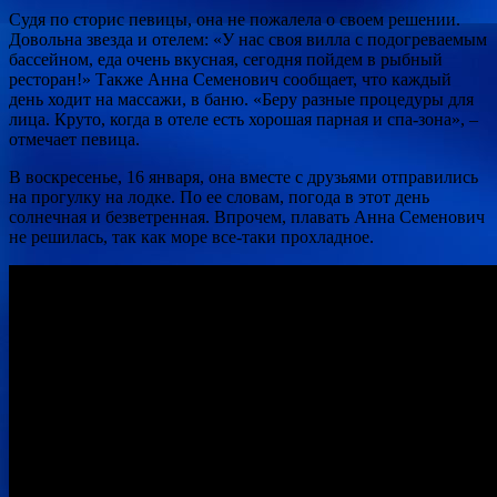
Судя по сторис певицы, она не пожалела о своем решении.
Довольна звезда и отелем: «У нас своя вилла с подогреваемым
бассейном, еда очень вкусная, сегодня пойдем в рыбный
ресторан!» Также Анна Семенович сообщает, что каждый
день ходит на массажи, в баню. «Беру разные процедуры для
лица. Круто, когда в отеле есть хорошая парная и спа-зона», –
отмечает певица.
В воскресенье, 16 января, она вместе с друзьями отправились
на прогулку на лодке. По ее словам, погода в этот день
солнечная и безветренная. Впрочем, плавать Анна Семенович
не решилась, так как море все-таки прохладное.