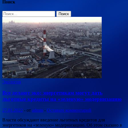
Поиск
Найти:
Экология
Все делают эко: энергетикам могут дать
льготные кредиты на «зеленую» модернизацию
27.01.2022
-
от
admin
-
Оставьте комментарий
Власти обсуждают введение льготных кредитов для
энергетиков на «зеленую» модернизацию. Об этом сказано в