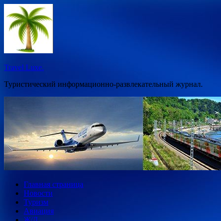
Перейти
к
содержимому
Travel Luxe.
Туристический информационно-развлекательный журнал.
Главная страница
Новости
Туризм
Авиация
Ж/Д