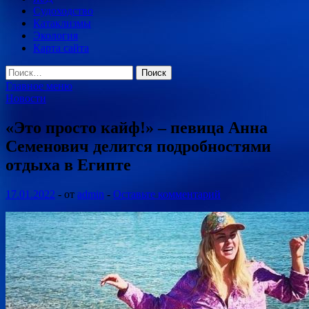
Судоходство
Катаклизмы
Экология
Карта сайта
Найти:
Главное меню
Новости
«Это просто кайф!» – певица Анна
Семенович делится подробностями
отдыха в Египте
17.01.2022
-
от
admin
-
Оставьте комментарий