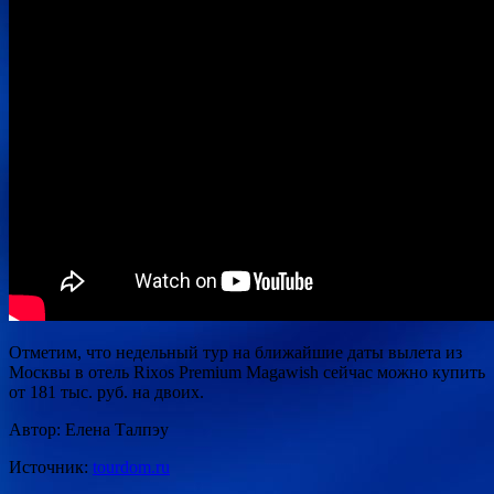
Отметим, что недельный тур на ближайшие даты вылета из
Москвы в отель Rixos Premium Magawish сейчас можно купить
от 181 тыс. руб. на двоих.
Автор: Елена Талпэу
Источник:
tourdom.ru