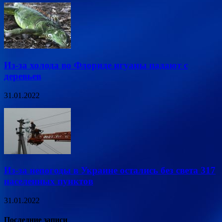
Из-за холода во Флориде игуаны падают с
деревьев
31.01.2022
Из-за непогоды в Украине остались без света 317
населенных пунктов
31.01.2022
Последние записи