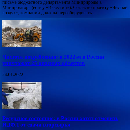
письме бюджетного департамента Минприроды в
Минпромторг (есть у «Известий»). Согласно проекту «Чистый
воздух», компании должны переоборудовать …
Чистота потребления: в 2022-м в России
уничтожат 25 опасных объектов
24.01.2022
Ресурсное состояние: в России хотят отменить
НДФЛ от сдачи вторсырья