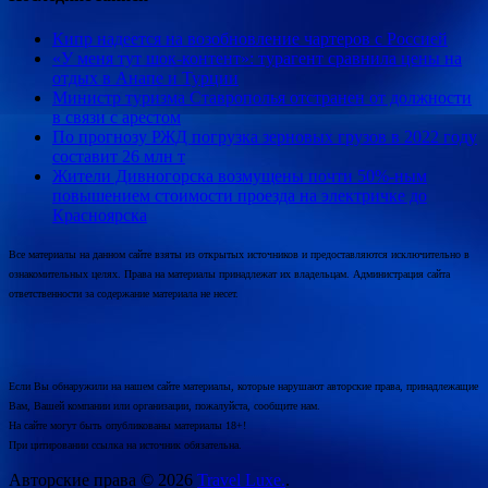
Кипр надеется на возобновление чартеров с Россией
«У меня тут шок-контент»: турагент сравнила цены на
отдых в Анапе и Турции
Министр туризма Ставрополья отстранен от должности
в связи с арестом
По прогнозу РЖД погрузка зерновых грузов в 2022 году
составит 26 млн т
Жители Дивногорска возмущены почти 50%-ным
повышением стоимости проезда на электричке до
Красноярска
Все материалы на данном сайте взяты из открытых источников и предоставляются исключительно в
ознакомительных целях. Права на материалы принадлежат их владельцам. Администрация сайта
ответственности за содержание материала не несет.
Если Вы обнаружили на нашем сайте материалы, которые нарушают авторские права, принадлежащие
Вам, Вашей компании или организации, пожалуйста, сообщите нам.
На сайте могут быть опубликованы материалы 18+!
При цитировании ссылка на источник обязательна.
Авторские права © 2026
Travel Luxe.
.