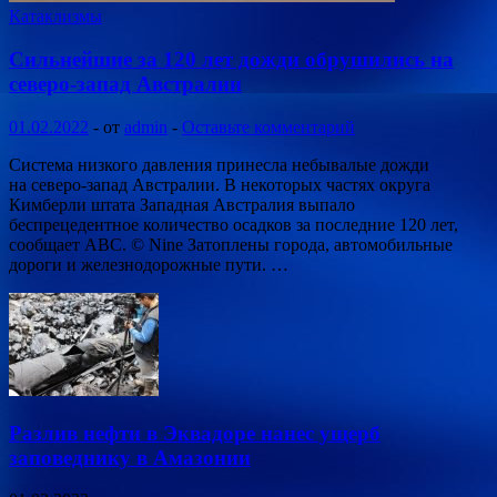
Катаклизмы
Сильнейшие за 120 лет дожди обрушились на
северо-запад Австралии
01.02.2022
-
от
admin
-
Оставьте комментарий
Система низкого давления принесла небывалые дожди
на северо-запад Австралии. В некоторых частях округа
Кимберли штата Западная Австралия выпало
беспрецедентное количество осадков за последние 120 лет,
сообщает ABC. © Nine Затоплены города, автомобильные
дороги и железнодорожные пути. …
Разлив нефти в Эквадоре нанес ущерб
заповеднику в Амазонии