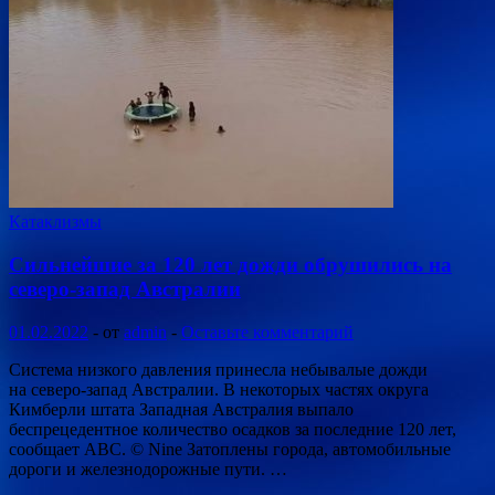
Катаклизмы
Сильнейшие за 120 лет дожди обрушились на
северо-запад Австралии
01.02.2022
-
от
admin
-
Оставьте комментарий
Система низкого давления принесла небывалые дожди
на северо-запад Австралии. В некоторых частях округа
Кимберли штата Западная Австралия выпало
беспрецедентное количество осадков за последние 120 лет,
сообщает ABC. © Nine Затоплены города, автомобильные
дороги и железнодорожные пути. …