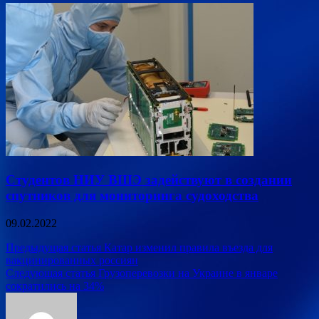
Студентов НИУ ВШЭ задействуют в создании
спутников для мониторинга судоходства
09.02.2022
Навигация
Предыдущая статья
Катар изменил правила въезда для
вакцинированных россиян
по
Следующая статья
Грузоперевозки на Украине в январе
записям
сократились на 34%