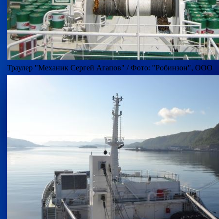
Траулер "Механик Сергей Агапов" / Фото: "Робинзон", ООО