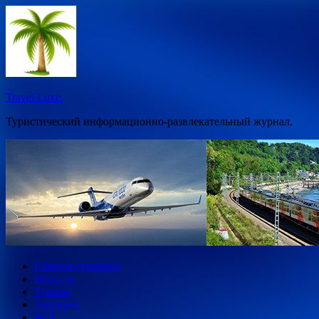
Перейти
к
содержимому
Travel Luxe.
Туристический информационно-развлекательный журнал.
Главная страница
Новости
Туризм
Авиация
Ж/Д