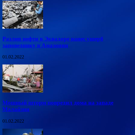
Разлив нефти в Эквадоре нанес ущерб
заповеднику в Амазонии
01.02.2022
Мощный шторм повредил дома на западе
Малайзии
01.02.2022