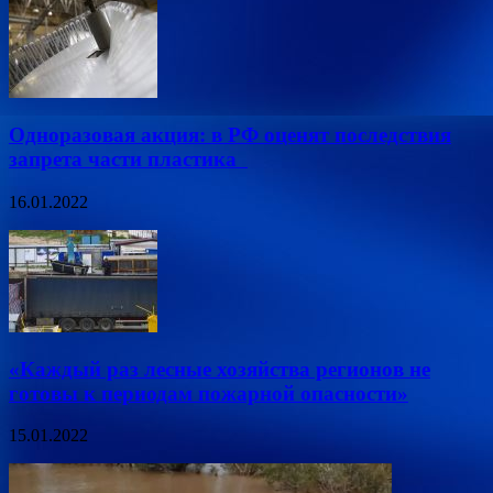
Одноразовая акция: в РФ оценят последствия
запрета части пластика
16.01.2022
«Каждый раз лесные хозяйства регионов не
готовы к периодам пожарной опасности»
15.01.2022