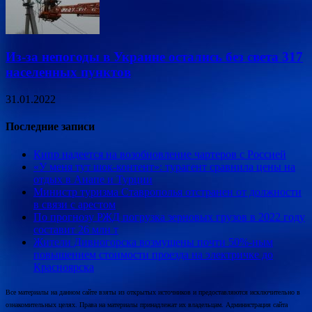
Из-за непогоды в Украине остались без света 317
населенных пунктов
31.01.2022
Последние записи
Кипр надеется на возобновление чартеров с Россией
«У меня тут шок-контент»: турагент сравнила цены на
отдых в Анапе и Турции
Министр туризма Ставрополья отстранен от должности
в связи с арестом
По прогнозу РЖД погрузка зерновых грузов в 2022 году
составит 26 млн т
Жители Дивногорска возмущены почти 50%-ным
повышением стоимости проезда на электричке до
Красноярска
Все материалы на данном сайте взяты из открытых источников и предоставляются исключительно в
ознакомительных целях. Права на материалы принадлежат их владельцам. Администрация сайта