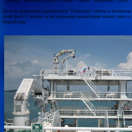
Траулер "Механик Сергей Агапов" / Фото: "Робинзон", ООО
Кстати, компания-судовладелец "Робинзон" сейчас в активном
свой флот! Следить за актуальными вакансиями можно здесь и
Корабел.ру.