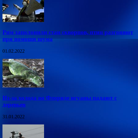
Рим заполонили стаи скворцов, птиц разгоняют
при помощи шума
01.02.2022
Из-за холода во Флориде игуаны падают с
деревьев
31.01.2022