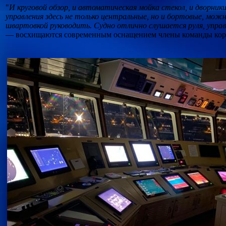
"
И круговой обзор, и автоматическая мойка стекол, и дворни
управления здесь не только центральные, но и бортовые, можн
швартовкой руководить. Судно отлично слушается руля, упра
— восхищаются современным оснащением члены команды кор