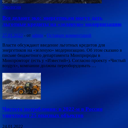
Экология
Все делают эко: энергетикам могут дать
льготные кредиты на «зеленую» модернизацию
27.01.2022
-
от
admin
-
Оставьте комментарий
Власти обсуждают введение льготных кредитов для
энергетиков на «зеленую» модернизацию. Об этом сказано в
письме бюджетного департамента Минприроды в
Минпромторг (есть у «Известий»). Согласно проекту «Чистый
воздух», компании должны переоборудовать …
Чистота потребления: в 2022-м в России
уничтожат 25 опасных объектов
24.01.2022