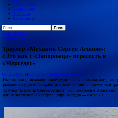
Судоходство
Катаклизмы
Экология
Карта сайта
Найти:
Главное меню
Судоходство
Траулер «Механик Сергей Агапов»:
«Это как с «Запорожца» пересесть в
«Мерседес»
03.02.2022
-
от
admin
-
Оставьте комментарий
Именно так описывали новое судно члены экипажа, когда им д
рыбацких судов пойти работать на новейший современный тра
Траулер "Механик Сергей Агапов" был построен в Индонезии в
длину достигает 115 метров, ширина судна — около 20.