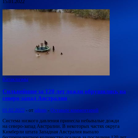
15.01.2022
Катаклизмы
Сильнейшие за 120 лет дожди обрушились на
северо-запад Австралии
01.02.2022
-
от
admin
-
Оставьте комментарий
Система низкого давления принесла небывалые дожди
на северо-запад Австралии. В некоторых частях округа
Кимберли штата Западная Австралия выпало
беспрецедентное количество осадков за последние 120 лет,