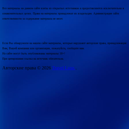
Все материалы на данном сайте взяты из открытых источников и предоставляются исключительно в
ознакомительных целях. Права на материалы принадлежат их владельцам. Администрация сайта
ответственности за содержание материала не несет.
Если Вы обнаружили на нашем сайте материалы, которые нарушают авторские права, принадлежащие
Вам, Вашей компании или организации, пожалуйста, сообщите нам.
На сайте могут быть опубликованы материалы 18+!
При цитировании ссылка на источник обязательна.
Авторские права © 2026
Travel Luxe.
.