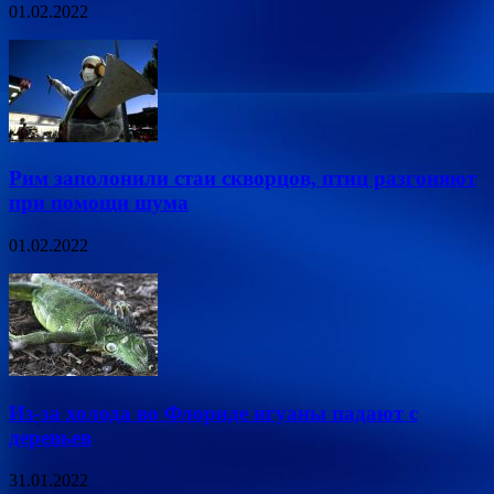
01.02.2022
Рим заполонили стаи скворцов, птиц разгоняют
при помощи шума
01.02.2022
Из-за холода во Флориде игуаны падают с
деревьев
31.01.2022