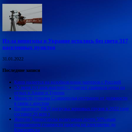
Из-за непогоды в Украине остались без света 317
населенных пунктов
31.01.2022
Последние записи
Кипр надеется на возобновление чартеров с Россией
«У меня тут шок-контент»: турагент сравнила цены на
отдых в Анапе и Турции
Министр туризма Ставрополья отстранен от должности
в связи с арестом
По прогнозу РЖД погрузка зерновых грузов в 2022 году
составит 26 млн т
Жители Дивногорска возмущены почти 50%-ным
повышением стоимости проезда на электричке до
Красноярска