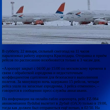
В субботу, 22 января, сильный снегопад на 11 часов
парализовал работу аэропорта Краснодара. Отправка и приём
рейсов по расписанию возобновится только к 3 часам дня.
«Аэропорт закрыт с 04:00 до 15:00 по московскому времени в
связи с обработкой аэродрома и недостаточным
коэффициентом сцепления для безопасного выполнения
полетов. За минувшую ночь задержано 15 рейсов, четыре
рейса ушли на запасные аэродромы, 3 рейса отменено», –
говорится в сообщении пресс-службы авиагавани.
По информации на онлайн-табло аэропорта, рейс FZ-984
авиакомпании flydubai вылетит в Дубай (ОАЭ) только в 19:00,
тогда как должен был отправиться ещё ночью, в 02:50. На