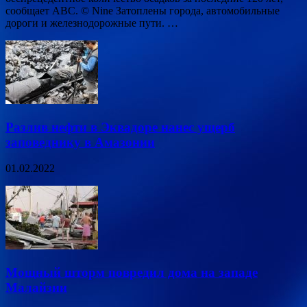
сообщает ABC. © Nine Затоплены города, автомобильные
дороги и железнодорожные пути. …
Разлив нефти в Эквадоре нанес ущерб
заповеднику в Амазонии
01.02.2022
Мощный шторм повредил дома на западе
Малайзии