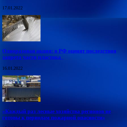
17.01.2022
Одноразовая акция: в РФ оценят последствия
запрета части пластика
16.01.2022
«Каждый раз лесные хозяйства регионов не
готовы к периодам пожарной опасности»