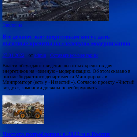
Экология
Все делают эко: энергетикам могут дать
льготные кредиты на «зеленую» модернизацию
27.01.2022
-
от
admin
-
Оставьте комментарий
Власти обсуждают введение льготных кредитов для
энергетиков на «зеленую» модернизацию. Об этом сказано в
письме бюджетного департамента Минприроды в
Минпромторг (есть у «Известий»). Согласно проекту «Чистый
воздух», компании должны переоборудовать …
Чистота потребления: в 2022-м в России