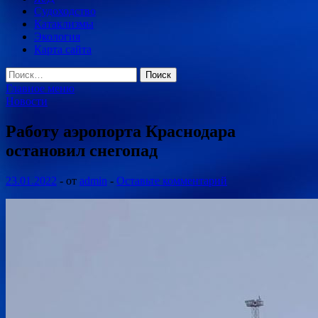
Судоходство
Катаклизмы
Экология
Карта сайта
Найти:
Главное меню
Новости
Работу аэропорта Краснодара
остановил снегопад
23.01.2022
-
от
admin
-
Оставьте комментарий