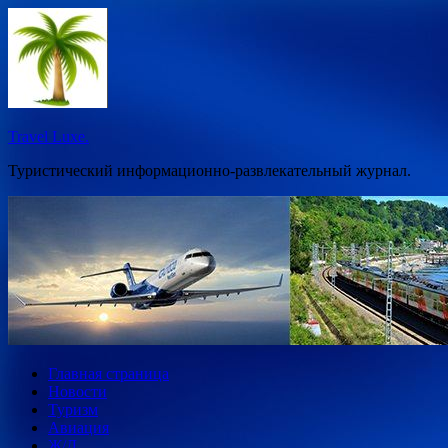
Перейти
к
содержимому
Travel Luxe.
Туристический информационно-развлекательный журнал.
Главная страница
Новости
Туризм
Авиация
Ж/Д