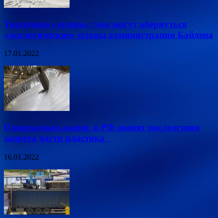
Токсичная «зелень»: чем могут обернуться
«экологические» планы администрации Байдена
17.01.2022
Одноразовая акция: в РФ оценят последствия
запрета части пластика
16.01.2022