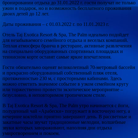
бронировании отдыха до 31.01.2022 г. гости получат не только
ужин в подарок, но и возможность бесплатного проживания
двоих детей до 12 лет.
Даты проживания – с 01.03.2022 г. по 11.01.2023 г.
Отель Taj Exotica Resort & Spa, The Palm идеально подойдет
для незабываемого семейного отдыха и веселых компаний.
Теплая атмосфера бранча в ресторане, активные развлечения
на специально оборудованных спортивных площадках и
теннисном корте оставят самые яркие впечатления.
Гости обязательно оценят великолепный 70-метровый бассейн
и прекрасно оборудованный собственный пляж отеля,
протяженностью 230 м, с просторными кабинами. Здесь
можно отметить значимое событие в узком семейном кругу
или торжественно провести экзотическое мероприятие –
безусловно, в неповторимом тропическом стиле.
В Taj Exotica Resort & Spa, The Palm утро начинается с йоги,
полуденный чай «Арабески» погружает в восточную негу, а
вечерние коктейли приятно завершают день. В рассветные и
закатные часы звучат традиционные мелодии, волшебные
звуки которых завораживают, наполняя дни отдыха
умиротворением и покоем.