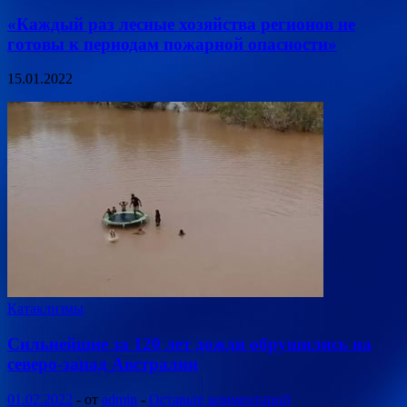
«Каждый раз лесные хозяйства регионов не
готовы к периодам пожарной опасности»
15.01.2022
Катаклизмы
Сильнейшие за 120 лет дожди обрушились на
северо-запад Австралии
01.02.2022
-
от
admin
-
Оставьте комментарий