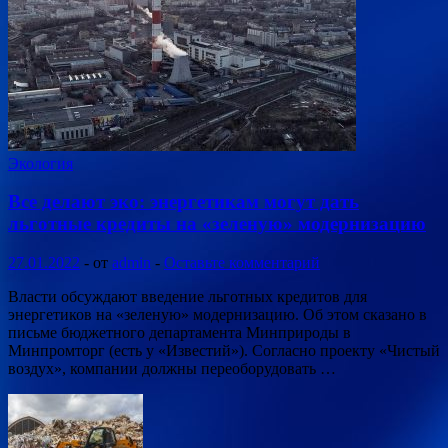
Экология
Все делают эко: энергетикам могут дать
льготные кредиты на «зеленую» модернизацию
27.01.2022
-
от
admin
-
Оставьте комментарий
Власти обсуждают введение льготных кредитов для
энергетиков на «зеленую» модернизацию. Об этом сказано в
письме бюджетного департамента Минприроды в
Минпромторг (есть у «Известий»). Согласно проекту «Чистый
воздух», компании должны переоборудовать …