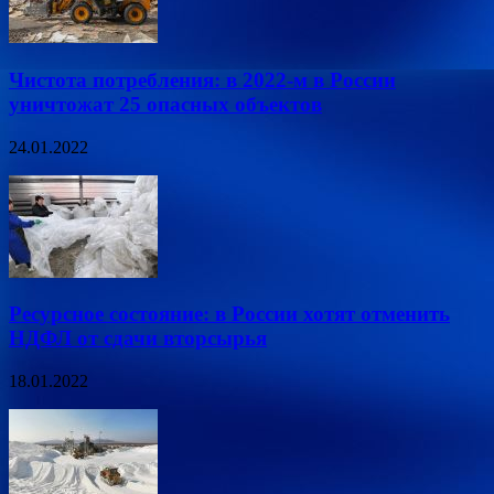
Чистота потребления: в 2022-м в России
уничтожат 25 опасных объектов
24.01.2022
Ресурсное состояние: в России хотят отменить
НДФЛ от сдачи вторсырья
18.01.2022