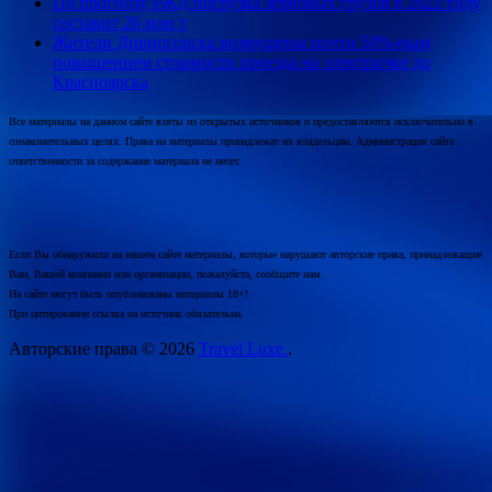
По прогнозу РЖД погрузка зерновых грузов в 2022 году
составит 26 млн т
Жители Дивногорска возмущены почти 50%-ным
повышением стоимости проезда на электричке до
Красноярска
Все материалы на данном сайте взяты из открытых источников и предоставляются исключительно в
ознакомительных целях. Права на материалы принадлежат их владельцам. Администрация сайта
ответственности за содержание материала не несет.
Если Вы обнаружили на нашем сайте материалы, которые нарушают авторские права, принадлежащие
Вам, Вашей компании или организации, пожалуйста, сообщите нам.
На сайте могут быть опубликованы материалы 18+!
При цитировании ссылка на источник обязательна.
Авторские права © 2026
Travel Luxe.
.