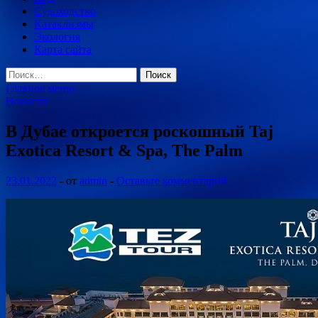
Судоходство
Катаклизмы
Экология
Карта сайта
Найти:
Главное меню
Новости
В Дубае откроется роскошный Taj
Exotica Resort & Spa, The Palm
23.01.2022
-
от
admin
-
Оставьте комментарий