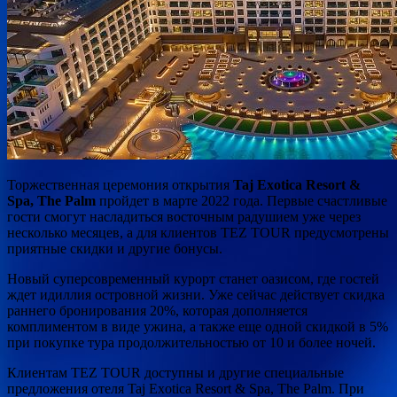
Торжественная церемония открытия
Taj Exotica Resort &
Spa, The Palm
пройдет в марте 2022 года. Первые счастливые
гости смогут насладиться восточным радушием уже через
несколько месяцев, а для клиентов TEZ TOUR предусмотрены
приятные скидки и другие бонусы.
Новый суперсовременный
курорт станет оазисом, где гостей
ждет идиллия островной жизни. Уже сейчас действует скидка
раннего бронирования 20%, которая дополняется
комплиментом в виде ужина, а также еще одной скидкой в 5%
при покупке тура продолжительностью от 10 и более ночей.
Клиентам TEZ TOUR доступны и другие специальные
предложения отеля Taj Exotica Resort & Spa, The Palm. При