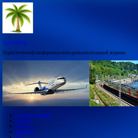
Перейти
к
содержимому
Travel Luxe.
Туристический информационно-развлекательный журнал.
Главная страница
Новости
Туризм
Авиация
Ж/Д