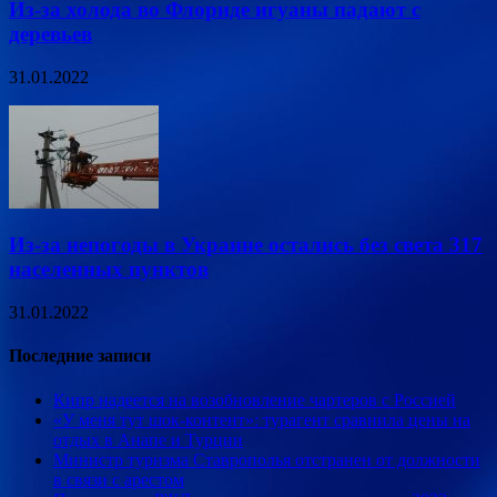
Из-за холода во Флориде игуаны падают с
деревьев
31.01.2022
Из-за непогоды в Украине остались без света 317
населенных пунктов
31.01.2022
Последние записи
Кипр надеется на возобновление чартеров с Россией
«У меня тут шок-контент»: турагент сравнила цены на
отдых в Анапе и Турции
Министр туризма Ставрополья отстранен от должности
в связи с арестом