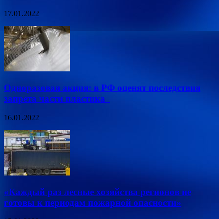
17.01.2022
Одноразовая акция: в РФ оценят последствия
запрета части пластика
16.01.2022
«Каждый раз лесные хозяйства регионов не
готовы к периодам пожарной опасности»