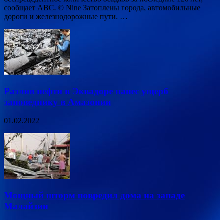
сообщает ABC. © Nine Затоплены города, автомобильные
дороги и железнодорожные пути. …
Разлив нефти в Эквадоре нанес ущерб
заповеднику в Амазонии
01.02.2022
Мощный шторм повредил дома на западе
Малайзии