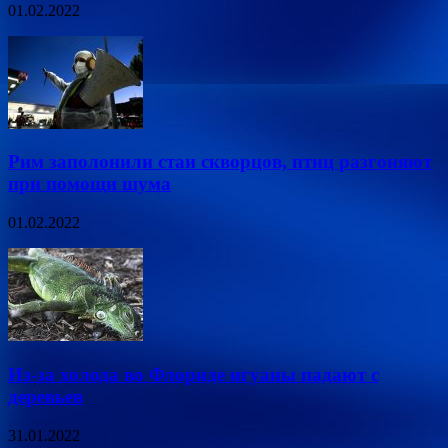
01.02.2022
Рим заполонили стаи скворцов, птиц разгоняют
при помощи шума
01.02.2022
Из-за холода во Флориде игуаны падают с
деревьев
31.01.2022