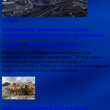
Экология
Все делают эко: энергетикам могут дать
льготные кредиты на «зеленую» модернизацию
27.01.2022
-
от
admin
-
Оставьте комментарий
Власти обсуждают введение льготных кредитов для
энергетиков на «зеленую» модернизацию. Об этом сказано в
письме бюджетного департамента Минприроды в
Минпромторг (есть у «Известий»). Согласно проекту «Чистый
воздух», компании должны переоборудовать …
Чистота потребления: в 2022-м в России