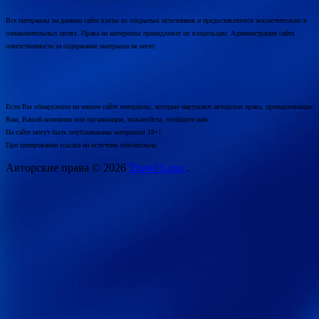
Все материалы на данном сайте взяты из открытых источников и предоставляются исключительно в
ознакомительных целях. Права на материалы принадлежат их владельцам. Администрация сайта
ответственности за содержание материала не несет.
Если Вы обнаружили на нашем сайте материалы, которые нарушают авторские права, принадлежащие
Вам, Вашей компании или организации, пожалуйста, сообщите нам.
На сайте могут быть опубликованы материалы 18+!
При цитировании ссылка на источник обязательна.
Авторские права © 2026
Travel Luxe.
.