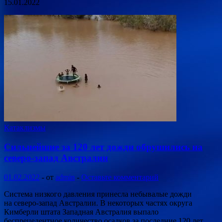
15.01.2022
Катаклизмы
Сильнейшие за 120 лет дожди обрушились на
северо-запад Австралии
01.02.2022
-
от
admin
-
Оставьте комментарий
Система низкого давления принесла небывалые дожди
на северо-запад Австралии. В некоторых частях округа
Кимберли штата Западная Австралия выпало
беспрецедентное количество осадков за последние 120 лет,