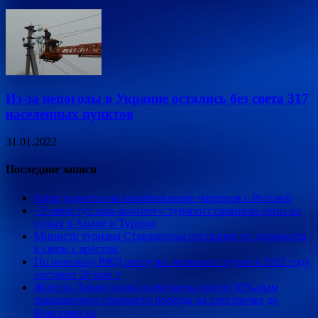
Из-за непогоды в Украине остались без света 317
населенных пунктов
31.01.2022
Последние записи
Кипр надеется на возобновление чартеров с Россией
«У меня тут шок-контент»: турагент сравнила цены на
отдых в Анапе и Турции
Министр туризма Ставрополья отстранен от должности
в связи с арестом
По прогнозу РЖД погрузка зерновых грузов в 2022 году
составит 26 млн т
Жители Дивногорска возмущены почти 50%-ным
повышением стоимости проезда на электричке до
Красноярска