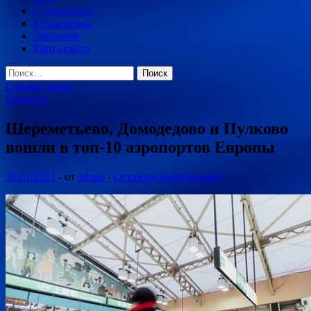
Судоходство
Катаклизмы
Экология
Карта сайта
Найти:
Главное меню
Новости
Шереметьево, Домодедово и Пулково
вошли в топ-10 аэропортов Европы
30.01.2022
-
от
admin
-
Оставьте комментарий