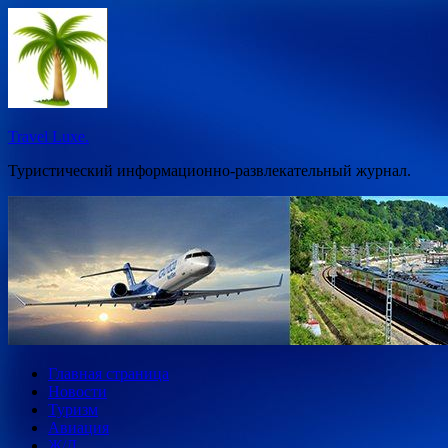
Перейти
к
содержимому
Travel Luxe.
Туристический информационно-развлекательный журнал.
Главная страница
Новости
Туризм
Авиация
Ж/Д