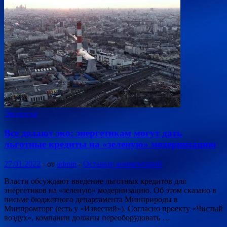
Экология
Все делают эко: энергетикам могут дать
льготные кредиты на «зеленую» модернизацию
27.01.2022
-
от
admin
-
Оставьте комментарий
Власти обсуждают введение льготных кредитов для
энергетиков на «зеленую» модернизацию. Об этом сказано в
письме бюджетного департамента Минприроды в
Минпромторг (есть у «Известий»). Согласно проекту «Чистый
воздух», компании должны переоборудовать …