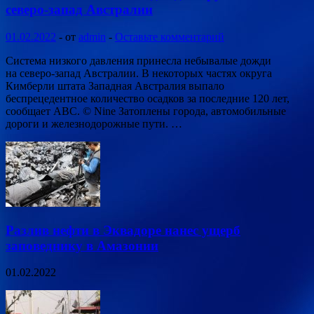
северо-запад Австралии
01.02.2022
-
от
admin
-
Оставьте комментарий
Система низкого давления принесла небывалые дожди
на северо-запад Австралии. В некоторых частях округа
Кимберли штата Западная Австралия выпало
беспрецедентное количество осадков за последние 120 лет,
сообщает ABC. © Nine Затоплены города, автомобильные
дороги и железнодорожные пути. …
Разлив нефти в Эквадоре нанес ущерб
заповеднику в Амазонии
01.02.2022