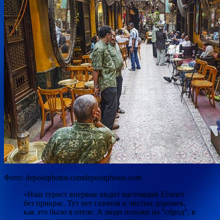
Фото: depositphotos.comdepositphotos.com
«Наш турист впервые видит настоящий Египет
без прикрас. Тут нет
газонов и чистых дорожек,
как это было в отеле. А люди похожи на "сброд", в