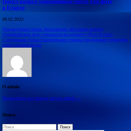
Посол назвал запрещенные места для фото
в Египте
08.02.2022
Навигация
Предыдущая статья
Экспозиция «История зимних
Олимпийских игр» откроется на курорте «Роза Хутор»
по
Следующая статья
Европейские страны продолжают отменять
записям
ковид-ограничения
О admin
Посмотреть все записи автора admin →
Поиск
Найти: