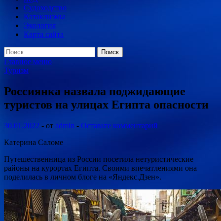
Судоходство
Катаклизмы
Экология
Карта сайта
Найти:
Главное меню
Туризм
Россиянка назвала поджидающие
туристов на улицах Египта опасности
30.01.2022
-
от
admin
-
Оставьте комментарий
Катерина Саломе
Путешественница из России посетила нетуристические
районы на курортах Египта. Своими впечатлениями она
поделилась в личном блоге на «Яндекс.Дзен».