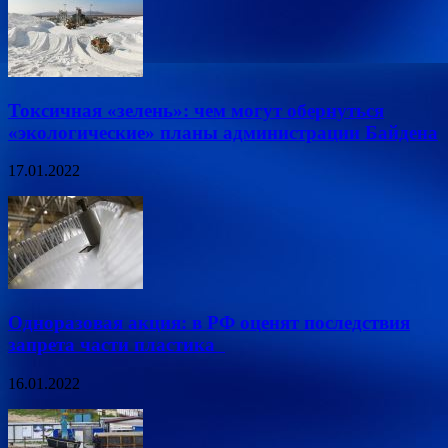
Токсичная «зелень»: чем могут обернуться
«экологические» планы администрации Байдена
17.01.2022
Одноразовая акция: в РФ оценят последствия
запрета части пластика
16.01.2022