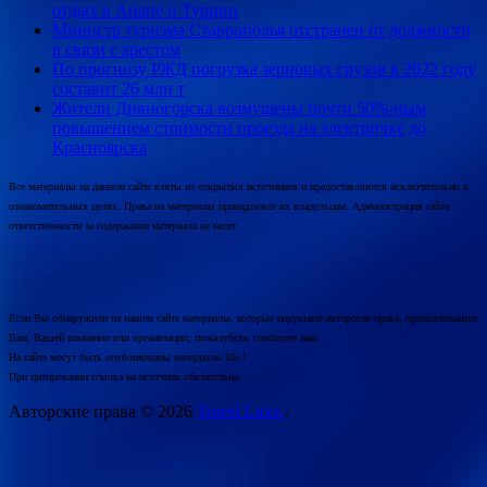
отдых в Анапе и Турции
Министр туризма Ставрополья отстранен от должности
в связи с арестом
По прогнозу РЖД погрузка зерновых грузов в 2022 году
составит 26 млн т
Жители Дивногорска возмущены почти 50%-ным
повышением стоимости проезда на электричке до
Красноярска
Все материалы на данном сайте взяты из открытых источников и предоставляются исключительно в
ознакомительных целях. Права на материалы принадлежат их владельцам. Администрация сайта
ответственности за содержание материала не несет.
Если Вы обнаружили на нашем сайте материалы, которые нарушают авторские права, принадлежащие
Вам, Вашей компании или организации, пожалуйста, сообщите нам.
На сайте могут быть опубликованы материалы 18+!
При цитировании ссылка на источник обязательна.
Авторские права © 2026
Travel Luxe.
.