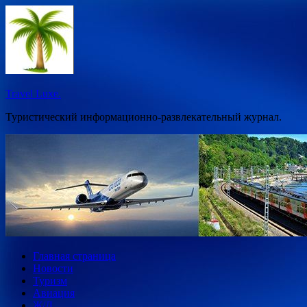
Перейти
к
содержимому
Travel Luxe.
Туристический информационно-развлекательный журнал.
Главная страница
Новости
Туризм
Авиация
Ж/Д