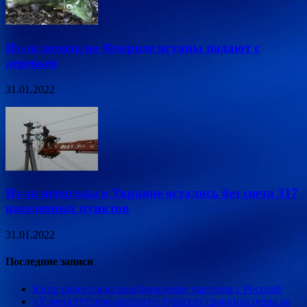
Из-за холода во Флориде игуаны падают с
деревьев
31.01.2022
Из-за непогоды в Украине остались без света 317
населенных пунктов
31.01.2022
Последние записи
Кипр надеется на возобновление чартеров с Россией
«У меня тут шок-контент»: турагент сравнила цены на