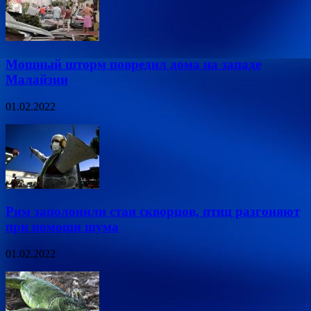
Мощный шторм повредил дома на западе
Малайзии
01.02.2022
Рим заполонили стаи скворцов, птиц разгоняют
при помощи шума
01.02.2022