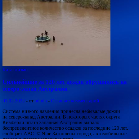
Катаклизмы
Сильнейшие за 120 лет дожди обрушились на
северо-запад Австралии
01.02.2022
-
от
admin
-
Оставьте комментарий
Система низкого давления принесла небывалые дожди
на северо-запад Австралии. В некоторых частях округа
Кимберли штата Западная Австралия выпало
беспрецедентное количество осадков за последние 120 лет,
сообщает ABC. © Nine Затоплены города, автомобильные