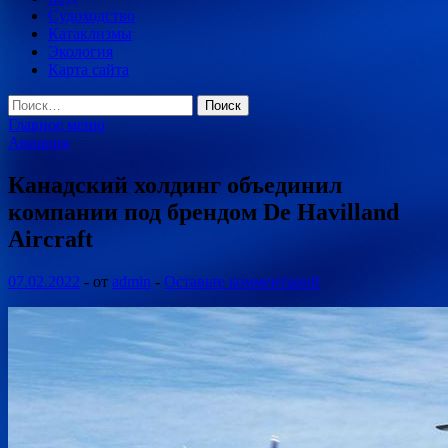
Судоходство
Катаклизмы
Экология
Карта сайта
Найти:
Главное меню
Авиация
Канадский холдинг объединил
компании под брендом De Havilland
Aircraft
07.02.2022
-
от
admin
-
Оставьте комментарий