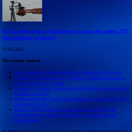
Из-за непогоды в Украине остались без света 317
населенных пунктов
31.01.2022
Последние записи
Кипр надеется на возобновление чартеров с Россией
«У меня тут шок-контент»: турагент сравнила цены на
отдых в Анапе и Турции
Министр туризма Ставрополья отстранен от должности
в связи с арестом
По прогнозу РЖД погрузка зерновых грузов в 2022 году
составит 26 млн т
Жители Дивногорска возмущены почти 50%-ным
повышением стоимости проезда на электричке до
Красноярска
Все материалы на данном сайте взяты из открытых источников и предоставляются исключительно в