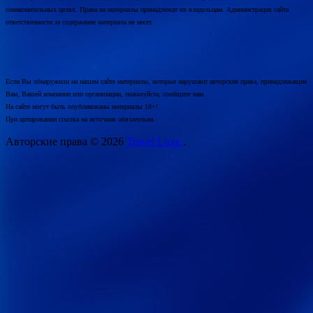
ознакомительных целях. Права на материалы принадлежат их владельцам. Администрация сайта
ответственности за содержание материала не несет.
Если Вы обнаружили на нашем сайте материалы, которые нарушают авторские права, принадлежащие
Вам, Вашей компании или организации, пожалуйста, сообщите нам.
На сайте могут быть опубликованы материалы 18+!
При цитировании ссылка на источник обязательна.
Авторские права © 2026
Travel Luxe.
.