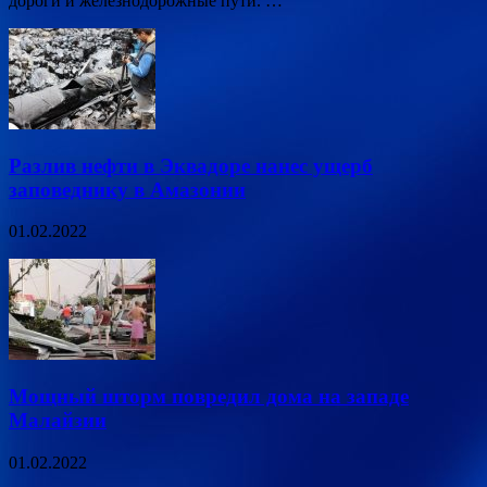
дороги и железнодорожные пути. …
Разлив нефти в Эквадоре нанес ущерб
заповеднику в Амазонии
01.02.2022
Мощный шторм повредил дома на западе
Малайзии
01.02.2022