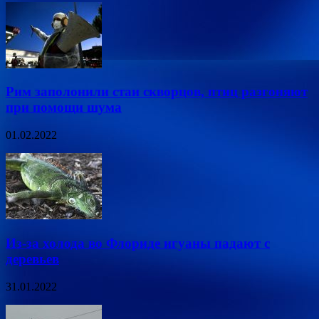
Рим заполонили стаи скворцов, птиц разгоняют
при помощи шума
01.02.2022
Из-за холода во Флориде игуаны падают с
деревьев
31.01.2022