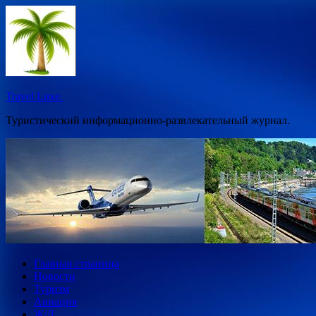
Перейти
к
содержимому
Travel Luxe.
Туристический информационно-развлекательный журнал.
Главная страница
Новости
Туризм
Авиация
Ж/Д