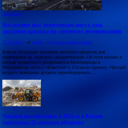
Экология
Все делают эко: энергетикам могут дать
льготные кредиты на «зеленую» модернизацию
27.01.2022
-
от
admin
-
Оставьте комментарий
Власти обсуждают введение льготных кредитов для
энергетиков на «зеленую» модернизацию. Об этом сказано в
письме бюджетного департамента Минприроды в
Минпромторг (есть у «Известий»). Согласно проекту «Чистый
воздух», компании должны переоборудовать …
Чистота потребления: в 2022-м в России
уничтожат 25 опасных объектов