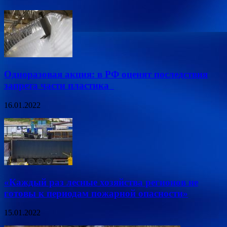
Одноразовая акция: в РФ оценят последствия
запрета части пластика
16.01.2022
«Каждый раз лесные хозяйства регионов не
готовы к периодам пожарной опасности»
15.01.2022