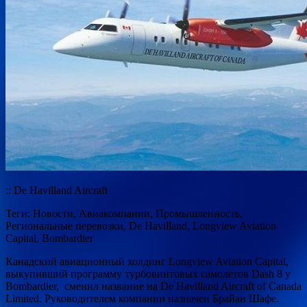
:: De Havilland Aircraft
Теги: Новости, Авиакомпании, Промышленность,
Региональные перевозки, De Havilland, Longview Aviation
Capital, Bombardier
Канадский авиационный холдинг Longview Aviation Capital,
выкупивший программу турбовинтовых самолетов Dash 8 у
Bombardier, сменил название на De Havilland Aircraft of Canada
Limited. Руководителем компании назначен Брайан Шафе.