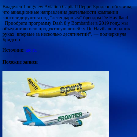
Владелец Longview Aviation Capital Шерри Бридсон объявила,
что авиационные направления деятельности компании
консолидируются под "легендарным" брендом De Havilland.
"Приобретя программу Dash 8 у Bombardier в 2019 году, мы
объединили всю продуктовую линейку De Havilland в одних
руках, впервые за несколько десятилетий", — подчеркнула
Бридсон.
Источник:
ato.ru
Похожие записи