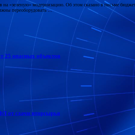
ов на «зеленую» модернизацию. Об этом сказано в письме бюдж
олжны переоборудовать …
ат 25 опасных объектов
ДФЛ от сдачи вторсырья