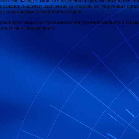
чего сделка будет закрыта в 90-дневный срок. Возможно увеличен
кже слияние подлежит одобрению со стороны регулирующих орган
 с профсоюзом General Workers Union.
контролируют самый востребованный внутренний маршрут в Изра
а популярное направление.