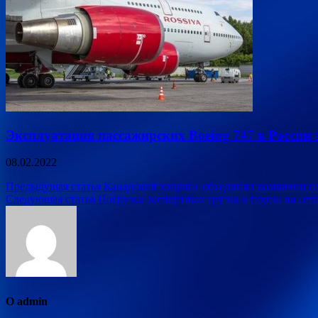
Эксплуатация пассажирских Boeing 747 в России 
08.02.2022
Навигация
Предыдущая статья
Канадский холдинг объединил компании под
Следующая статья
Погрузка экспортных грузов в порты на сети
по
записям
О admin