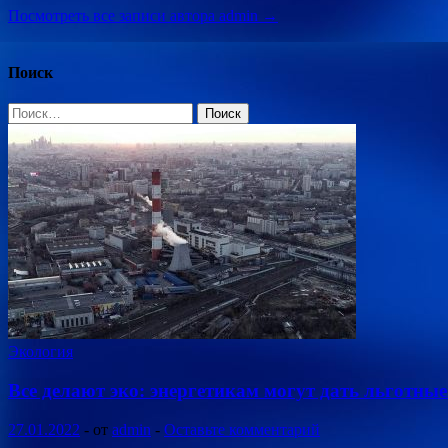
Посмотреть все записи автора admin →
Поиск
Найти:
Экология
Все делают эко: энергетикам могут дать льготны
27.01.2022
-
от
admin
-
Оставьте комментарий