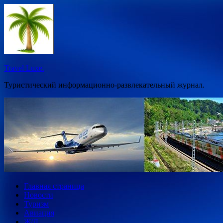
Перейти
к
содержимому
Travel Luxe.
Туристический информационно-развлекательный журнал.
Главная страница
Новости
Туризм
Авиация
Ж/Д