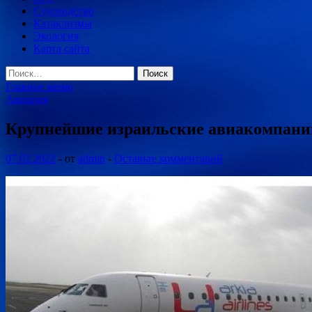
Судоходство
Катаклизмы
Экология
Карта сайта
Найти:
Главное меню
Авиация
Крупнейшие израильские авиакомпании
07.02.2022
-
от
admin
-
Оставьте комментарий